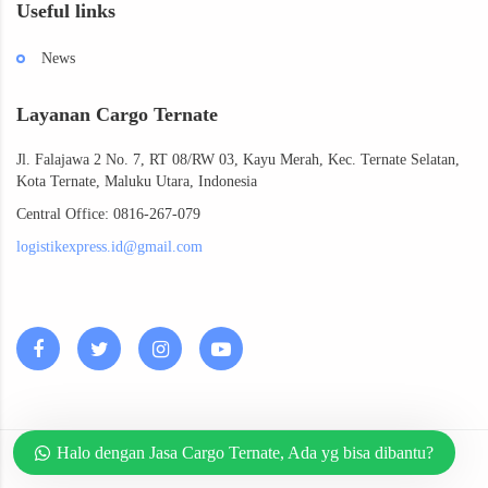
Useful links
News
Layanan Cargo Ternate
Jl. Falajawa 2 No. 7, RT 08/RW 03, Kayu Merah, Kec. Ternate Selatan,
Kota Ternate, Maluku Utara, Indonesia
Central Office: 0816-267-079
logistikexpress.id@gmail.com
Halo dengan Jasa Cargo Ternate, Ada yg bisa dibantu?
Copyright ©
2026
Ekspedisi Cargo Ternate by
Jasa Cargo Ternate
.