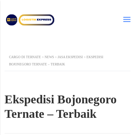
CARGO DI TERNATE
>
NEWS
>
JASA EKSPEDISI
>
EKSPEDISI
BOJONEGORO TERNATE – TERBAIK
Ekspedisi Bojonegoro
Ternate – Terbaik