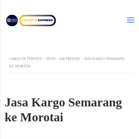
CARGO DI TERNATE
>
NEWS
>
AIR FREIGHT
>
JASA KARGO SEMARANG
KE MOROTAI
Jasa Kargo Semarang
ke Morotai